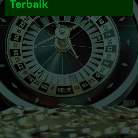
Terbaik